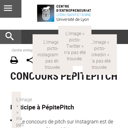
Centre entrepreneuriat
CONCOURS PÉPITEPITCH
Participe à PépitePitch
Le concours de pitch sur Instagram est de