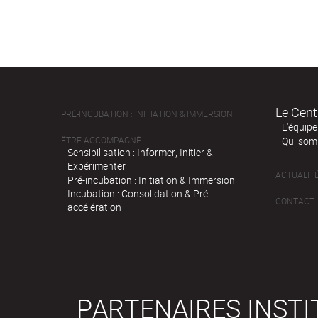
Le Cent
PRÉ-INCUBATION : INITIATION & IMMERSION
L'équipe
ÊTRE ACCOMPAGNÉ
Qui som
Sensibilisation : Informer, Initier &
Expérimenter
ACTUALIT
Pré-incubation : Initiation & Immersion
Incubation : Consolidation & Pré-
CONTACT
accélération
PARTENAIRES INST