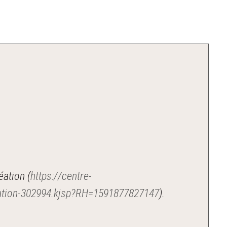
éation (
https://centre-
creation-302994.kjsp?RH=1591877827147
).