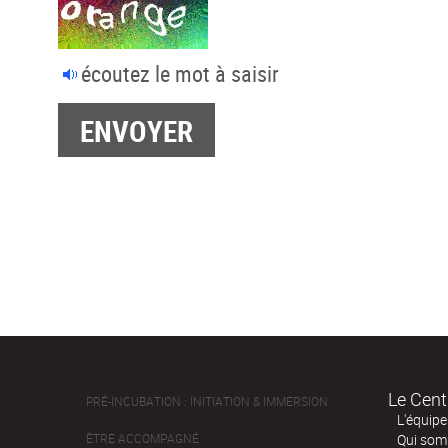
écoutez le mot à saisir
Le Cent
PRÉ-INCUBATION : INITIATION & IMMERSION
L'équipe
ÊTRE ACCOMPAGNÉ
Qui som