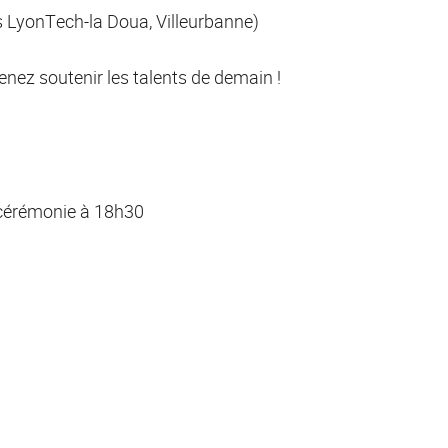
s LyonTech-la Doua, Villeurbanne)
venez soutenir les talents de demain !
s cérémonie à 18h30