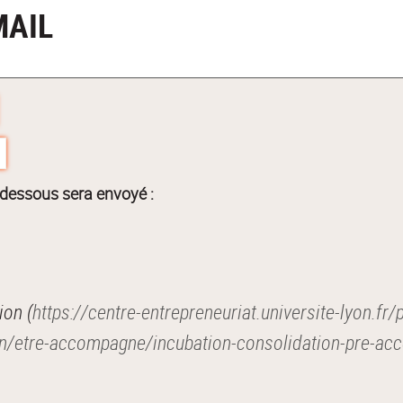
MAIL
-dessous sera envoyé :
Je vous recommande cette page : Incubation (
https://centre-entrepreneuriat.universite-lyon.fr/
ion/etre-accompagne/incubation-consolidation-pre-acc