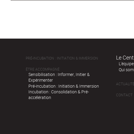
Le Cent
PRÉ-INCUBATION : INITIATION & IMMERSION
L'équipe
ÊTRE ACCOMPAGNÉ
Qui som
Sensibilisation : Informer, Initier &
Expérimenter
ACTUALIT
Pré-incubation : Initiation & Immersion
Incubation : Consolidation & Pré-
CONTACT
accélération