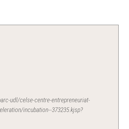
parc-udl/celse-centre-entrepreneuriat-
eleration/incubation--373235.kjsp?